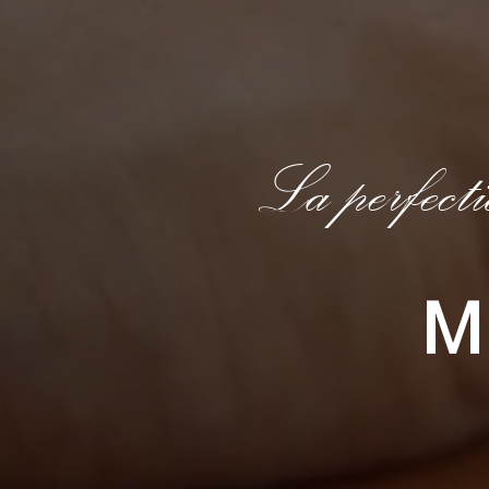
La perfecti
Mi