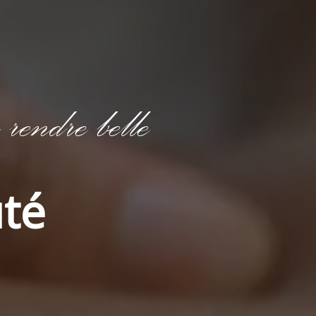
rendre belle
uté