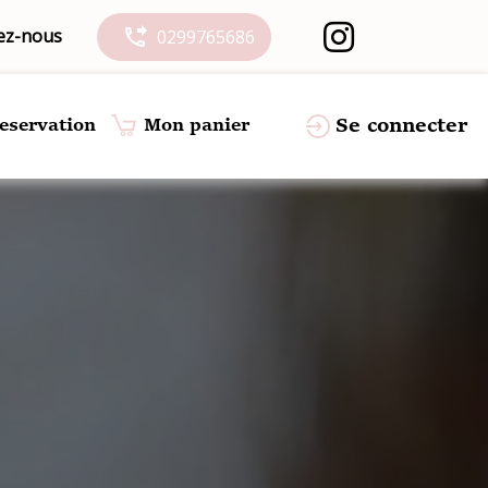
ez-nous
phone_forwarded
0299765686
Se connecter
eservation
Mon panier