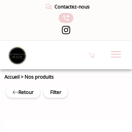
forum
Contactez-nous
phone_forwarded
menu
Accueil
>
Nos produits
Retour
Filter