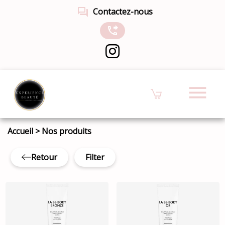
forum
Contactez-nous
phone_forwarded
menu
Accueil
>
Nos produits
Retour
Filter