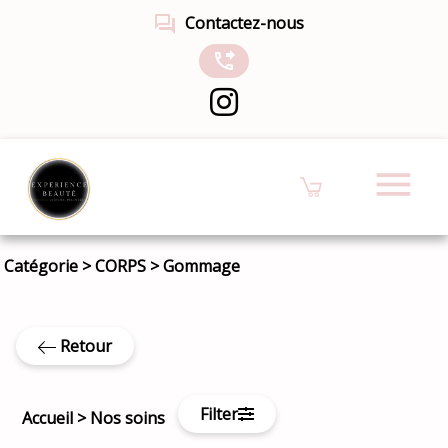
forum
Contactez-nous
phone_forwarded
menu
Catégorie
>
CORPS
>
Gommage
Retour
Filter
Accueil
>
Nos soins