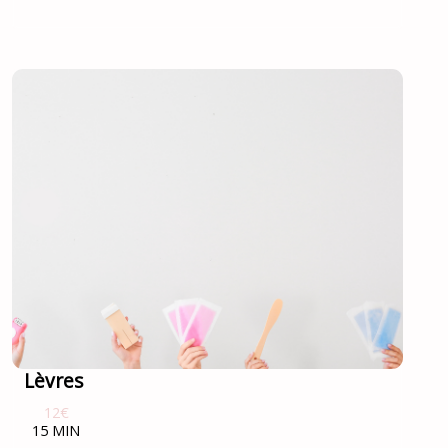
Lèvres
12€
15 MIN