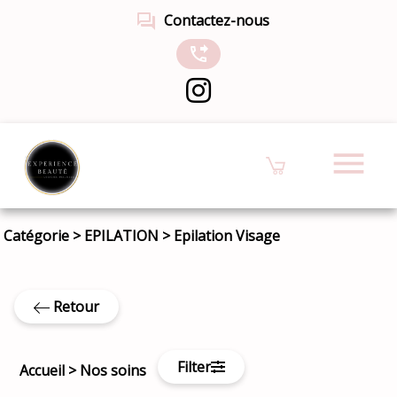
forum
Contactez-nous
phone_forwarded
menu
Catégorie
>
EPILATION
>
Epilation Visage
Retour
Filter
Accueil
>
Nos soins